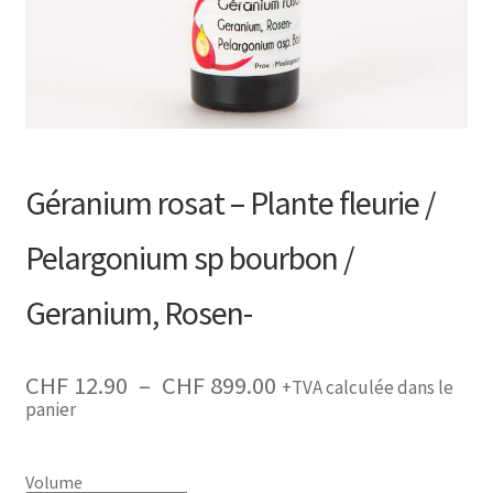
Recherche
de
produits
Géranium rosat – Plante fleurie /
Pelargonium sp bourbon /
Geranium, Rosen-
Plage
CHF
12.90
–
CHF
899.00
+TVA calculée dans le
de
panier
prix :
CHF 12.90
à
CHF 899.00
Volume