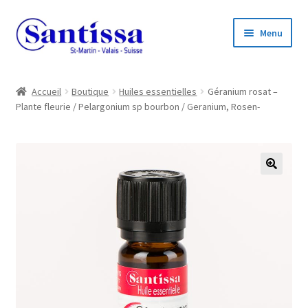
Aller
Aller
Menu
à
au
la
contenu
navigation
Accueil
Accueil
Boutique
Huiles essentielles
Géranium rosat –
Plante fleurie / Pelargonium sp bourbon / Geranium, Rosen-
Boutique en ligne
Ouvrir
Informations
le
menu
🔍
enfant
Ouvrir
Compte client
le
menu
enfant
Ouvrir
Listes de prix
le
menu
enfant
Contact