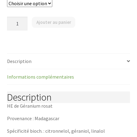
quantité
Ajouter au panier
de
Géranium
rosat
-
Plante
fleurie
/
Description
Pelargonium
sp
bourbon
Informations complémentaires
/
Geranium,
Rosen-
Description
HE de Géranium rosat
Provenance : Madagascar
Spécificité bioch. : citronnelol, géraniol, linalol