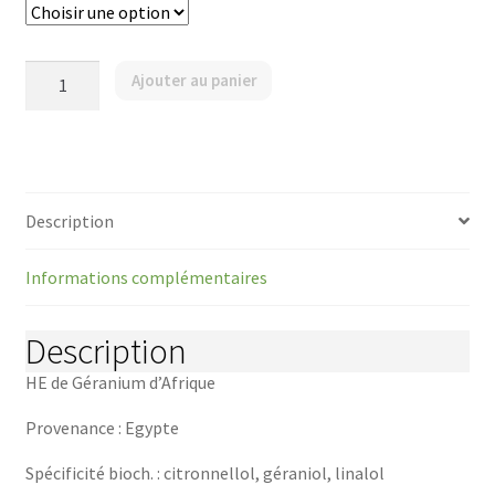
quantité
Ajouter au panier
de
Géranium
d'Afrique
-
Plante
fleurie
/
Description
Pelargonium
graveolens
/
Informations complémentaires
Geranium,
Afrika
Description
HE de Géranium d’Afrique
Provenance : Egypte
Spécificité bioch. : citronnellol, géraniol, linalol