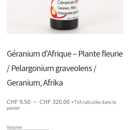
Recherche
de
produits
Géranium d’Afrique – Plante fleurie
/ Pelargonium graveolens /
Geranium, Afrika
Plage
CHF
9.50
–
CHF
320.00
+TVA calculée dans le
de
panier
prix :
CHF 9.50
à
CHF 320.00
Volume