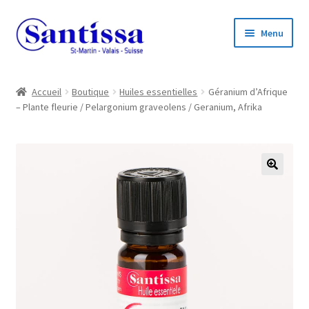
Aller
Aller
Menu
à
au
la
contenu
navigation
Accueil
Accueil
Boutique
Huiles essentielles
Géranium d’Afrique
– Plante fleurie / Pelargonium graveolens / Geranium, Afrika
Boutique en ligne
Ouvrir
Informations
le
menu
🔍
enfant
Ouvrir
Compte client
le
menu
enfant
Ouvrir
Listes de prix
le
menu
enfant
Contact