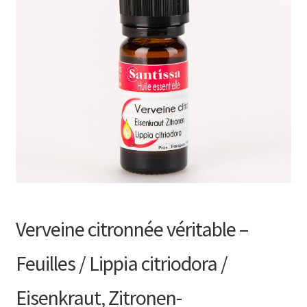
le
menu
enfant
Ouvrir
Listes de prix
le
menu
enfant
Contact
Recherche
de
produits
Verveine citronnée véritable –
Feuilles / Lippia citriodora /
Eisenkraut, Zitronen-