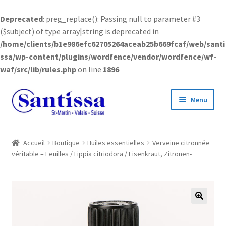
Deprecated
: preg_replace(): Passing null to parameter #3
($subject) of type array|string is deprecated in
/home/clients/b1e986efc62705264aceab25b669fcaf/web/santi
ssa/wp-content/plugins/wordfence/vendor/wordfence/wf-
waf/src/lib/rules.php
on line
1896
Aller
Aller
Menu
à
au
la
contenu
navigation
Accueil
Accueil
Boutique
Huiles essentielles
Verveine citronnée
véritable – Feuilles / Lippia citriodora / Eisenkraut, Zitronen-
Boutique en ligne
Ouvrir
Informations
le
menu
🔍
enfant
Ouvrir
Compte client