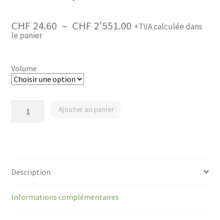
Plage
CHF
24.60
–
CHF
2'551.00
+TVA calculée dans
de
le panier
prix :
CHF 24.60
à
CHF 2'551.00
Volume
quantité
Ajouter au panier
de
Verveine
citronnée
véritable
-
Feuilles
/
Description
Lippia
citriodora
/
Informations complémentaires
Eisenkraut,
Zitronen-