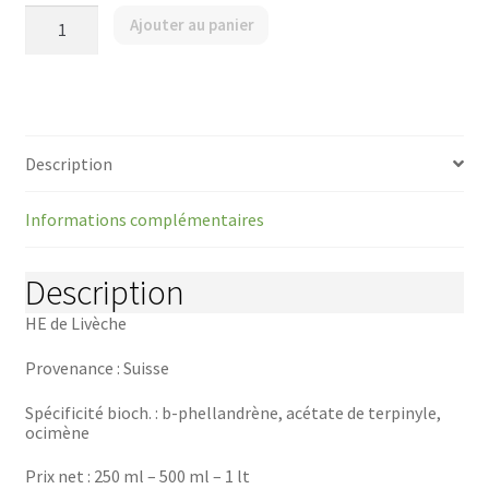
quantité
Ajouter au panier
de
Livèche
-
Plante
entière
/
Levisticum
Description
officinalis
/
Liebstöckel
Informations complémentaires
Description
HE de Livèche
Provenance : Suisse
Spécificité bioch. : b-phellandrène, acétate de terpinyle,
ocimène
Prix net : 250 ml – 500 ml – 1 lt