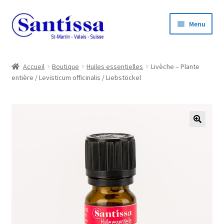
Aller
Aller
Menu
à
au
la
contenu
navigation
Accueil
Accueil
Boutique
Huiles essentielles
Livèche – Plante
entière / Levisticum officinalis / Liebstöckel
Boutique en ligne
Ouvrir
Informations
le
menu
🔍
enfant
Ouvrir
Compte client
le
menu
enfant
Ouvrir
Listes de prix
le
menu
enfant
Contact