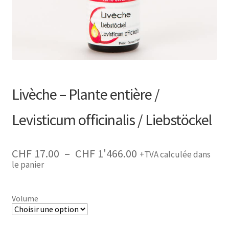
Recherche
de
produits
Livèche – Plante entière /
Levisticum officinalis / Liebstöckel
Plage
CHF
17.00
–
CHF
1'466.00
+TVA calculée dans
de
le panier
prix :
CHF 17.00
à
CHF 1'466.00
Volume