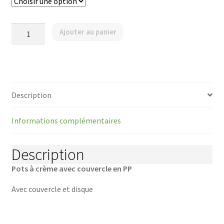
quantité
Ajouter au panier
de
Pots
à
crème
avec
couvercle
en
Description
PP
(Cremedosen
mit
Informations complémentaires
Deckel)
Description
Pots à crème avec couvercle en PP
Avec couvercle et disque