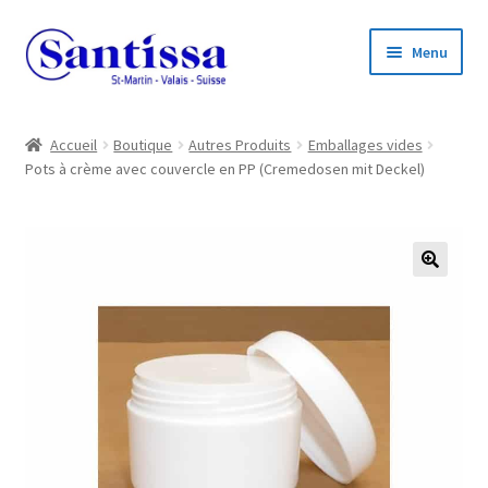
Aller
Aller
Menu
à
au
la
contenu
navigation
Accueil
Accueil
Boutique
Autres Produits
Emballages vides
Pots à crème avec couvercle en PP (Cremedosen mit Deckel)
Boutique en ligne
Ouvrir
Informations
le
menu
🔍
enfant
Ouvrir
Compte client
le
menu
enfant
Ouvrir
Listes de prix
le
menu
enfant
Contact