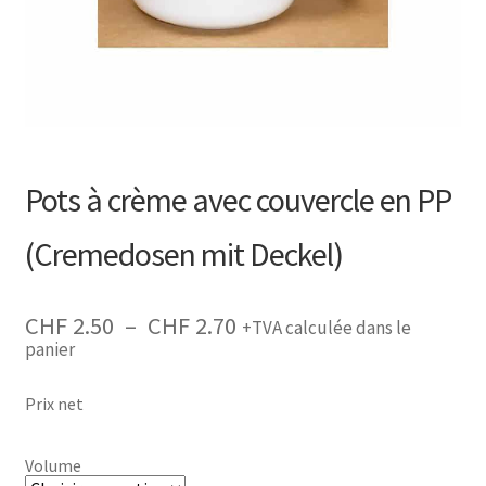
Recherche
de
produits
Pots à crème avec couvercle en PP
(Cremedosen mit Deckel)
Plage
CHF
2.50
–
CHF
2.70
+TVA calculée dans le
de
panier
prix :
CHF 2.50
à
Prix net
CHF 2.70
Volume