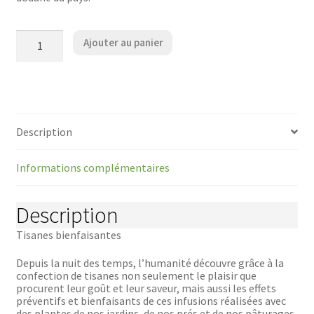
quantité
Ajouter au panier
de
Tisanes
bienfaisantes,
au
gré
des
saisons
Description
et
des
âges
Informations complémentaires
Description
Tisanes bienfaisantes
Depuis la nuit des temps, l’humanité découvre grâce à la
confection de tisanes non seulement le plaisir que
procurent leur goût et leur saveur, mais aussi les effets
préventifs et bienfaisants de ces infusions réalisées avec
des plantes de nos jardins, de nos prés et de nos pâturages