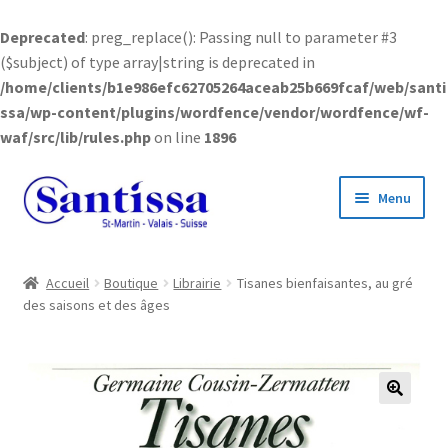
Deprecated
: preg_replace(): Passing null to parameter #3
($subject) of type array|string is deprecated in
/home/clients/b1e986efc62705264aceab25b669fcaf/web/santi
ssa/wp-content/plugins/wordfence/vendor/wordfence/wf-
waf/src/lib/rules.php
on line
1896
Aller
Aller
Menu
à
au
la
contenu
navigation
Accueil
Accueil
Boutique
Librairie
Tisanes bienfaisantes, au gré
des saisons et des âges
Boutique en ligne
Ouvrir
Informations
le
menu
🔍
enfant
Ouvrir
Compte client