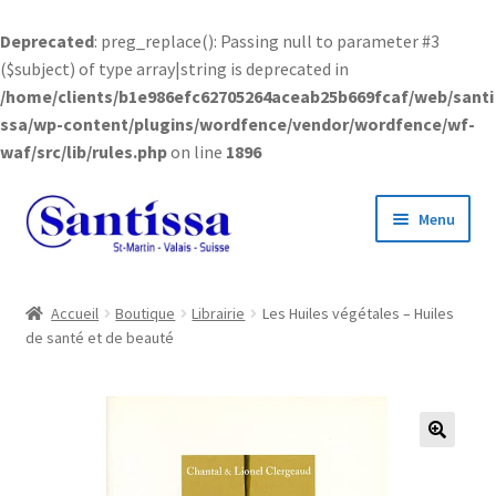
Deprecated
: preg_replace(): Passing null to parameter #3
($subject) of type array|string is deprecated in
/home/clients/b1e986efc62705264aceab25b669fcaf/web/santi
ssa/wp-content/plugins/wordfence/vendor/wordfence/wf-
waf/src/lib/rules.php
on line
1896
Aller
Aller
Menu
à
au
la
contenu
navigation
Accueil
Accueil
Boutique
Librairie
Les Huiles végétales – Huiles
de santé et de beauté
Boutique en ligne
Ouvrir
Informations
le
menu
🔍
enfant
Ouvrir
Compte client