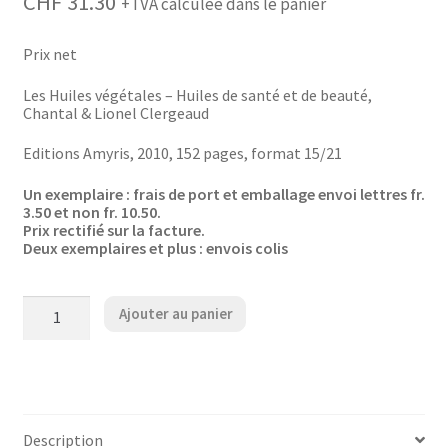
CHF
31.30
+TVA calculée dans le panier
Prix net
Les Huiles végétales – Huiles de santé et de beauté,
Chantal & Lionel Clergeaud
Editions Amyris, 2010, 152 pages, format 15/21
Un exemplaire : frais de port et emballage envoi lettres fr.
3.50 et non fr. 10.50.
Prix rectifié sur la facture.
Deux exemplaires et plus : envois colis
quantité
Ajouter au panier
de
Les
Huiles
végétales
-
Huiles
de
Description
santé