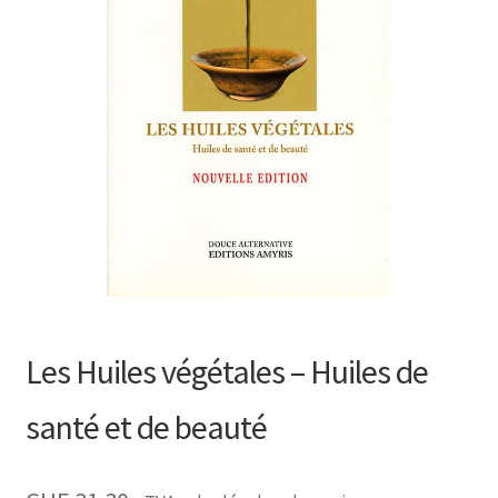
le
menu
enfant
Ouvrir
Listes de prix
le
menu
enfant
Contact
Recherche
de
produits
Les Huiles végétales – Huiles de
santé et de beauté