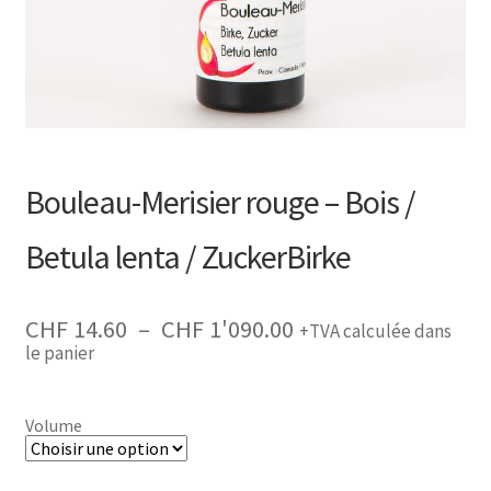
Recherche
de
produits
Bouleau-Merisier rouge – Bois /
Betula lenta / ZuckerBirke
Plage
CHF
14.60
–
CHF
1'090.00
+TVA calculée dans
de
le panier
prix :
CHF 14.60
à
CHF 1'090.00
Volume