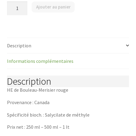
quantité
Ajouter au panier
de
Bouleau-
Merisier
rouge
-
Bois
/
Description
Betula
lenta
/
Informations complémentaires
ZuckerBirke
Description
HE de Bouleau-Merisier rouge
Provenance : Canada
Spécificité bioch. : Salycilate de méthyle
Prix net : 250 ml – 500 ml – 1 lt